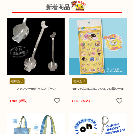
新着商品
在庫あり
在庫あり
ファンシーonちゃんスプーン
onちゃんぷにぷにマシュマロ風シール
¥
792
（税込）
¥
650
（税込）