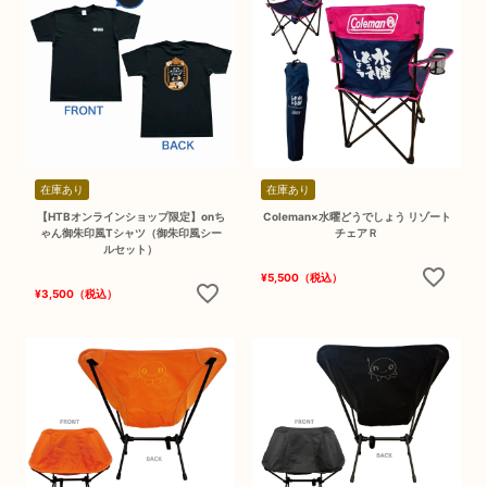
在庫あり
在庫あり
【HTBオンラインショップ限定】onち
Coleman×水曜どうでしょう リゾート
ゃん御朱印風Tシャツ（御朱印風シー
チェアＲ
ルセット）
¥
5,500
（税込）
¥
3,500
（税込）