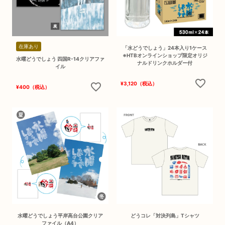
在庫あり
「水どうでしょう」24本入り1ケース
※HTBオンラインショップ限定オリジ
水曜どうでしょう 四国R-14クリアファ
ナルドリンクホルダー付
イル
¥
3,120
（税込）
¥
400
（税込）
水曜どうでしょう平岸高台公園クリア
どうコレ「対決列島」Tシャツ
ファイル（A4）